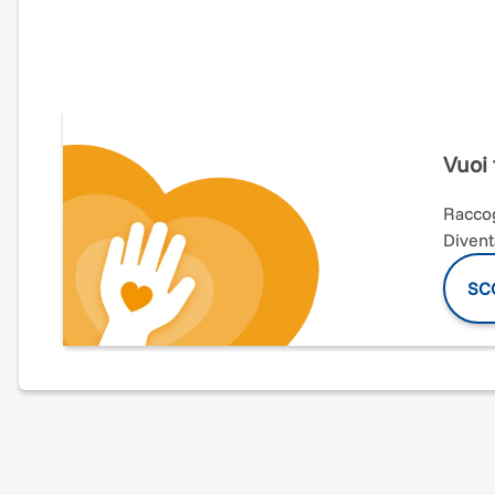
La situazione in Ucraina è drammatica: gli attacchi mil
Missione Calcutta si è attivata immediatamente per prest
associazione, in collaborazione con Camillian Disaster 
famiglie all’interno del seminario dismesso a Burakow.
Ad oggi il centro accoglie già le prime 3 famiglie.
Vuoi 
Le donazioni saranno utilizzate per fornire beni di prim
letti.
Raccog
Divent
Il popolo ucraino ha bisogno del tuo aiuto!
SCO