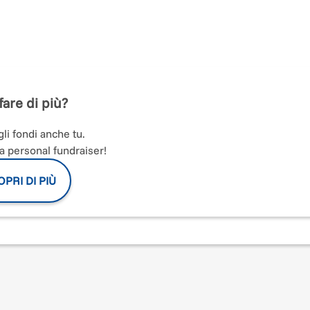
itari russi in corso stanno provocando sofferenze immani.
are soccorso e aiuti alle persone in difficoltà. La nostra
Service International, allestirà un rifugio temporaneo per 50
fare di più?
a necessità, cure mediche, coperte, cuscini, stoviglie, materassi
li fondi anche tu.
a personal fundraiser!
PRI DI PIÙ