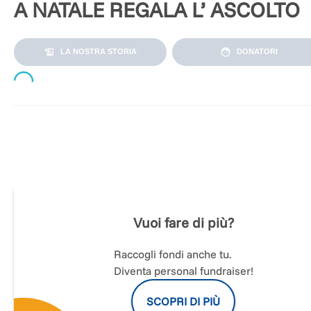
A NATALE REGALA L’ ASCOLTO
LA NOSTRA STORIA
DONATORI
Loading...
Il
NATALE
rappresenta nell’immaginario comune un’occasio
per stare assieme e celebrare la gioia, ma per molte person
può essere qualcosa di doloroso e difficile da vivere, un
periodo in cui la solitudine diventa più fredda e insopportabi
Chi sta affrontando un momento di profonda fragilità interio
durante le festività può sentire amplificato il senso di vuoto, 
Vuoi fare di più?
solitudine, di sconforto.
Raccogli fondi anche tu.
TELEFONO AMICO ITALIA
vuole dedicare a tutte queste
Diventa personal fundraiser!
persone il suo sostegno e la sua presenza.
Il numero unico
02 2327 2327
sarà attivo ininterrottamente
SCOPRI DI PIÙ
dalle h 10.00 del 24 Dicembre alle h 24.00 del 26 Dicembre