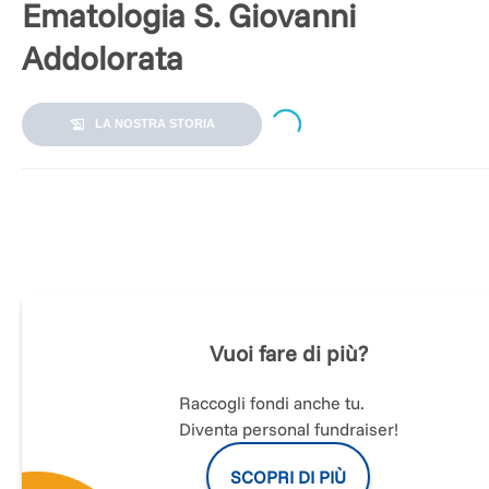
Ematologia S. Giovanni
Addolorata
Loading...
LA NOSTRA STORIA
Raccolta fondi a beneficio del reparto di Ematologia
dell'Ospedale San Giovanni Addolorata.
Siloe Onlus, attiva dal 2006, si dedica con passione
assistere pazienti con patologie invalidanti e le loro famigl
sostenendo l’Ospedale San Giovanni Addolorata di Rom
Vuoi fare di più?
l’ospedale di Butembo nella Repubblica Democratica 
Congo. Nel 2021, grazie a un accordo con l’Elemosine
Apostolica, supporta anche l’Ambulatorio Madre de
Raccogli fondi anche tu.
Misericordia presso San Pietro, destinato alle persone se
Diventa personal fundraiser!
fissa dimora.
SCOPRI DI PIÙ
Con il primo progetto in collaborazione con l’Elemosine