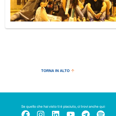
TORNA IN ALTO
Se quello che hai visto ti è piaciuto, ci trovi anche qui: