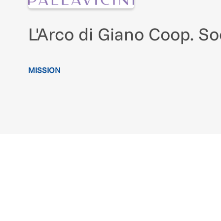
L'Arco di Giano Coop. So
MISSION
La cooperativa, costituita nel 2016, è nata con l’ob
In particolare si occupa di
giardini storici, e pers
sociale
, poiché crede che i luoghi belli e ricchi di 
sulla comunità e siano un ottimo contesto per favo
Al momento gestisce il parco storico di
Villa Duraz
ora,
grazie all'alta professionalità e all'impegno
dei