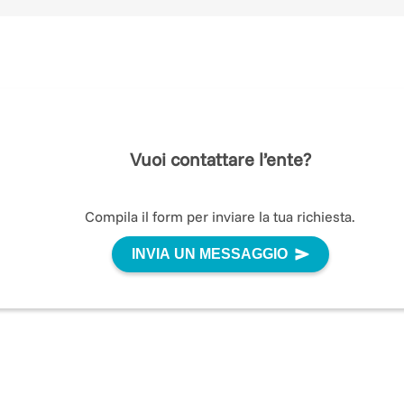
Forniamo supporto strategico ed educativo a coloro c
promuovono politiche e leggi per proteggere gli obietti
degli attacchi di NCII, Revenge Porn o altre forme di
violenza e odio online.
Siamo impegnati nella formazione e nell’informazione,
collaborando con Enti, Istituti scolastici e realtà
associative.
Vuoi contattare l’ente?
Compila il form per inviare la tua richiesta.
INVIA UN MESSAGGIO