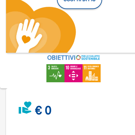
realizzare.
Un futuro che profuma di casa
.
La casa non è solo un tetto...
...È un luogo che
racconta chi sei
.
Dove tornare la sera e
sentirsi accolti e valorizzati
. Dove
fare
esperienza di convivialità e condivisione
. Dove
esprimere s
stessi e le proprie passioni.
Per questo, negli anni abbiamo costruito
comunità e
appartamenti
(ad oggi 11 case nei territori di Busto Arsizio,
Legnano, Pavia, Fagnano Olona e Cassano Magnago) dove 
persone con disabilità già oggi possono
fare esperienza di
autonomia
.
€ 0
DA SOLI, MA MAI SOLI. INSIEME.
Sì perché, in questi spazi, ogni persona ha la propria stanza, 
proprio angolo di mondo. Ma condivide cucina, soggiorno,
emozioni e momenti di vita con chi gli sta accanto.