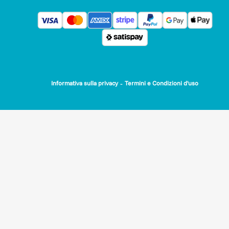
Lista degli interventi:
Altalene
– 4.000 €
-
Informativa sulla privacy
Termini e Condizioni d'uso
Cestini per la raccolta differenziata
– 2.500 €
Pali e blindi per l’illuminazione
– 3.000 €
Segnaletica interna ed esterna del parco
– 2.500 €
Area picnic per le famiglie
– 4.000 €
Fontanelle d’acqua (2)
– 2.000 €
Rastrelliere per biciclette
– 500 €
Cancelletto secondario di accesso
– 1.500 €
Totale necessario: 20.000 €