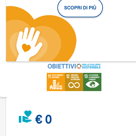
Il 20% del ricavato sarà donato a Sea Shepherd a sostegno
della campagna "Operazione Siso" .
SCOPRI DI PIÙ
€ 0