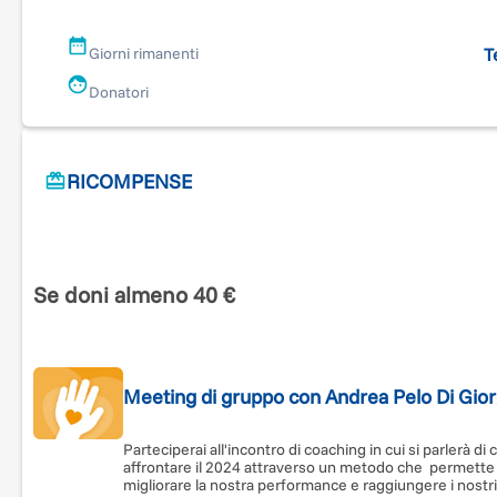
T
Giorni rimanenti
Donatori
RICOMPENSE
Se doni almeno 40 €
Meeting di gruppo con Andrea Pelo Di Gior
Parteciperai all'incontro di coaching in cui si parlerà di
affrontare il 2024 attraverso un metodo che permette 
migliorare la nostra performance e raggiungere i nostr