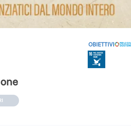
ione
I