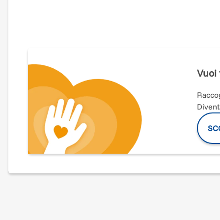
Le più belle storie e leggende filosofiche dal mondo intero a
C
Tre giorni di eventi tra teatro, danza, musica, conferenze e lab
ecologica e sostenibile.
Puoi aiutarci a realizzare questo sogno?
Per un Cantico Festival veramente indimenticabile sostieni la c
Vuoi 
Raccog
Promuoviamo un turismo consapevole in maniera originale ospit
Divent
realizzare una V edizione del Cantico Festival veramente indime
SCO
Ecco il programma completo:
14 giugno
Pre festival
Coro Voci Giovanili Eccher Gallo diretti da
Incontro sulla scrittura con Mariolina Venezia.
4 luglio