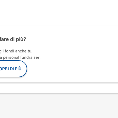
asperia
.
oratori nell'intima cornice del borgo di Casperia, all’insegna di un’arte
ultura a Casperia e dona per il Festival.
fare di più?
li fondi anche tu.
ando artisti di fama internazionale accanto ad artisti emergenti. Vogl
a personal fundraiser!
nticabile, Sostieni la cultura a Casperia, dona per il festival.
PRI DI PIÙ
 Massimo Chini e ensemble d’archi diretto da Emanuela Morelli.