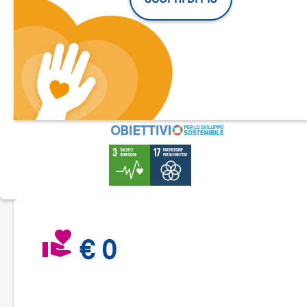
svegliarsi in mezzo agli animali esotici, come nella Savana
.
Samuel ha conosciuto l’isolamento e il dolore di un tumore.
sua diagnosi lo ha portato lontano dalla sua famiglia, dai suoi
due fratelli, dagli amici e dalla scuola. Per mesi, in ospedale,
avuto come compagnia soltanto i suoi desideri.
Sapere di po
esprimere un desiderio, sapere di poterlo realizzare, sono st
un aiuto fondamentale per riuscire a guarire
.
Nella sua storia si specchiano quelle di tantissimi bambini c
incontriamo ogni giorno e a cui vogliamo donare la gioia sen
pari di un desiderio che si realizza.
Un’iniezione di speranza e forza che li aiuta a superare le sfi
della malattia.
Un desiderio è una promessa e noi di Make-A-Wish Italia lo
€ 0
sappiamo bene. Dal 2004 abbiamo realizzato oltre 3.200
desideri.
Coinvolgi amici, colleghi, parenti… Ogni passo conta. Ogni