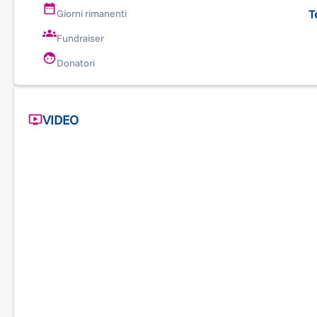
donazione conta!
T
Giorni rimanenti
Fundraiser
Donatori
VIDEO