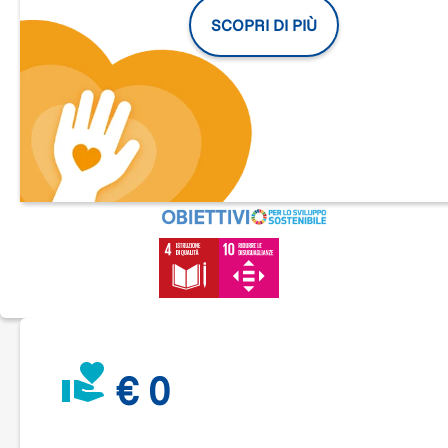
dall'opaca forma del nostro esserci - che ognuno di noi sent
SCOPRI DI PIÙ
nell'infinita sproporzione tra ciò che sperimenta in sé stesso
ciò che sa esprimere.
La Cooperativa Seconda Navigazione ha sede nel comune d
Buccinasco ed è stata riconosciuta come unità di offerta soc
educativa di carattere sperimentale dal Comune di Buccina
con delibera n.175 del 5/09/2018.
Problematica affrontata
I ragazzi affetti da disabilità gravissima (multisensoriale, in
carrozzina, incapaci di parlare e spesso comunicare) si
ritrovano completamente a carico della famiglia in assenza d
luoghi di socialità e di divertimento.
Descrizione del progetto proposto
Aiutare famiglie in difficoltà nell'affrontare la presenza in
famiglia di un disabile gravissimo che non riesce a beneficia
dei normali percorsi scolastici. Il sollievo può essere, a
€ 0
seconda delle necessità della famiglia, da un periodo inteso
ma limitato a una frequenza costante al centro magari anche
per 2-3 mezze giornate.