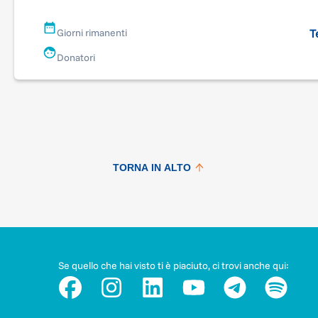
Impatto del progetto
T
Giorni rimanenti
Fondamentale per la famiglia e i ragazzi, ma anche per tutto i
territorio sociale intorno, per un approccio positivo a una
Donatori
situazione oggettivamente complicata, al limite
dell'insostenibilità se lasciati da soli.
TORNA IN ALTO
Se quello che hai visto ti è piaciuto, ci trovi anche qui: