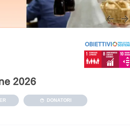
one 2026
ER
DONATORI