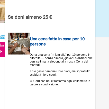
Se doni almeno 25 €
Una cena fatta in casa per 10
persone
Dona una cena “in famiglia” per 10 persone in
difficoltà — senza dimora, giovani o anziani che
ogni settimana siedono alla nostra Cena del
Martedì.
Il tuo gesto riempirà i loro piatti, ma soprattutto
scalderà i loro cuori.
💛 Corri con noi e trasforma ogni chilometro in
calore e condivisione.