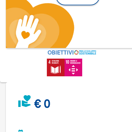
Il
Servizio di Accompagnamento allo Studio
di Animondo
fornisce ai ragazzi e alle loro famiglie diverse azioni di
sostegno: lezioni di gruppo e individuali, metodo di studio,
incontri di preparazione agli esami di terza media e di quinta
superiore, con il supporto di uno sportello di ascolto e di
orientamento e diverse attività di socializzazione.
I costi da sostenere però sono tanti e tante sono le
problematiche che i ragazzi portano dentro i loro zaini: è alta
infatti la percentuale di ragazzi che hanno una diagnosi legat
disturbi dell’apprendimento o del comportamento, oppure p
disabilità cognitiva, e/o situazioni familiari difficili e complica
a volte segnalateci direttamente dei servizi sociali.
Tante però anche le storie di successo:
M. Z. 14 anni, dopo aver vissuto il suo percorso
scolastico come una battaglia continua, in cui i profess
€ 0
gli avevano già messo una croce sopra, è invece riusci
nel suo primo anno alla scuola superiore ad essere
promosso a pieni voti, affrontando l’anno scolastico co
un grande impegno e fiducia nei confronti dei tutor che