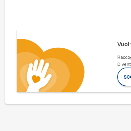
Il 2026 segna un traguardo di profonda rilevanza per l’
attività
. Questo decennale non rappresenta solo un ann
per celebrare un percorso di crescita e per consolidare i
In questo scenario si inserisce il programma 2026 del M
attraverso un ciclo di nove concerti a ingresso libero, 
Vuoi 
Palazzo Mezzacapo, i suoi giardini, la Piazza San Pietro
palcoscenici di straordinaria bellezza.
Raccog
Ogni appuntamento è concepito per offrire a residenti 
Divent
di musicisti e artisti affermati incontra la suggestione 
pubblico che ha accolto le ultime edizioni con grande
SCO
percorso di continuità, dove la celebrazione del decenna
dell'associazione come instancabile promotrice di cult
A rendere ancora più tangibile il valore di questo anniv
Maiori"
, simbolo identitario tanto apprezzato, suggellan
Festival.
Raccontare il territorio, salvaguardare le risorse presen
culturale e sociale: questa