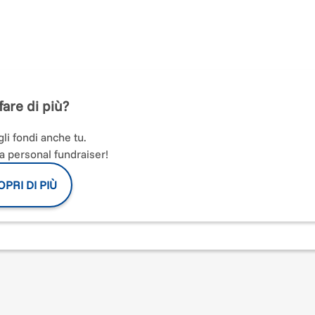
associazione, che giunge con orgoglio al suo
decimo anno di
iversario, ma il cuore pulsante di una programmazione pensata
l legame con il territorio di Maiori.
aiori Festival con in testa la rassegna di musica da camera
trasformando luoghi iconici come il Salone degli affreschi di
fare di più?
, il suggestivo borgo di Erchie, la Chiesa di San Giacomo in
li fondi anche tu.
e visitatori un momento di assoluta piacevolezza, dove la maest
a personal fundraiser!
dei luoghi simboli della Città. Con la partecipazione calorosa del
 entusiasmo, la programmazione del 2026 si configura come un
PRI DI PIÙ
le diventa l’occasione perfetta per riaffermare il ruolo
ura e aggregazione sociale.
ersario e condivisione sarà la riproduzione del
"Profumo di
do così l’unione tra i traguardi raggiunti e l’immagine culturale 
ti, valorizzare aspetti spesso sconosciuti, promuovere la crescit