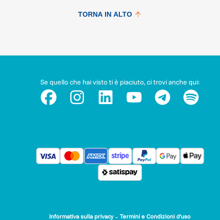
dignitose.
TORNA IN ALTO
Attraverso il progetto intendiamo supportare le esigenze
primarie delle persone e famiglie individuate,
accompagnandole in un percorso di crescita verso l'autonom
Un'attenzione particolare sarà dedicata agli anziani e ai nucle
familiari, che saranno sostenuti nell'adozione di
comportamenti responsabili e nel mantenimento delle propr
capacità individuali.
Se quello che hai visto ti è piaciuto, ci trovi anche qui:
Il nostro obiettivo è offrire un sostegno che vada oltre
l'emergenza immediata, creando le condizioni per un
miglioramento stabile e duraturo della qualità di vita delle
persone che aiutiamo.
-
Informativa sulla privacy
Termini e Condizioni d'uso