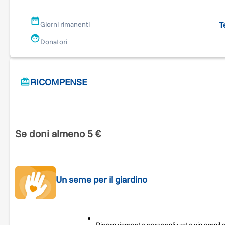
socialità. Ogni contributo è fondamentale per renderlo
possibile.
T
Giorni rimanenti
Donatori
RICOMPENSE
Se doni almeno 5 €
Un seme per il giardino