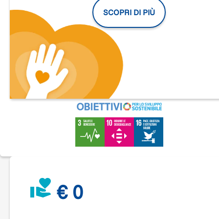
SCOPRI DI PIÙ
la
piantumazione di alberi, arbusti e piante perenni
per
aumentare la biodiversità;
la
realizzazione di un’aula all’aperto
, uno spazio didatti
per bambini, scuole e attività comunitarie;
l’
installazione di panchine, tavoli, sedute e una pergola
per creare zone di sosta e incontro;
la
creazione di microhabitat e aiuole tematiche
, come
aree aromatiche e spazi per osservare gli insetti e
l’avifauna;
interventi di
depavimentazione e rinaturalizzazione del
suolo
.
€ 0
Il nostro obiettivo è riqualificare un’area dimenticata della cit
e restituirla alla comunità come luogo di bellezza, natura e