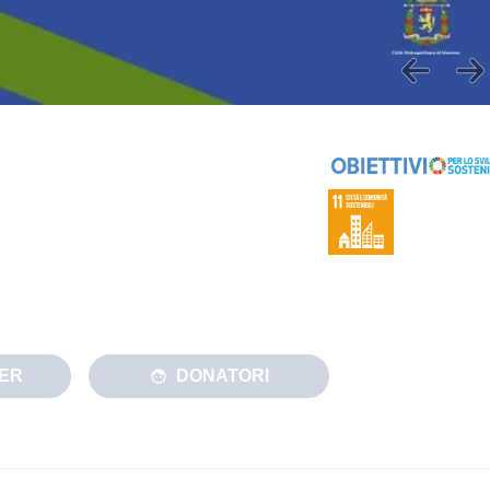
ER
DONATORI