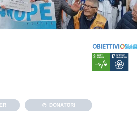
ER
DONATORI