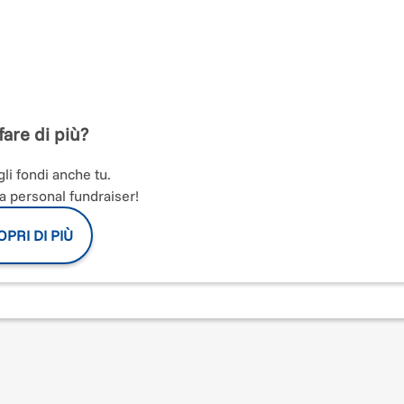
er sostenere la ricerca scientifica - lega sport e solidarietà abbraccian
lizzare le persone alla ricerca.
prile contemporaneamente in tutte le Regioni Italiane per conclude
 luoghi più suggestivi della nostra meravigliosa penisola.
la Fibrosi Cistica.
fare di più?
ive, gruppi aziendali, spontanei, negozi di running verranno coinvolti in 
nifici territori delle nostre regioni. Ognuno farà la sua parte, portando 
li fondi anche tu.
a personal fundraiser!
PRI DI PIÙ