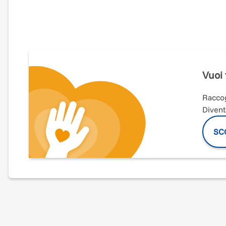
Run4hope - Staffetta Podistica nazionale non competitiva nata p
tutte la nazione con l'obiettivo di raccogliere fondi e di sensibi
La SESTA EDIZIONE di RUN4HOPE prenderà il via sabato 18 a
domenica 26 aprile, dopo aver fatto transitare i testimoni per i
Nel 2026 correremo per donare a Fondazione per la Ricerca sul
Vuoi 
Singoli runner, podisti esperti e amatoriali, associazioni sport
entusiasmanti staffette facendo viaggiare un testimone per i mag
Raccog
messaggio di solidarietà e di speranza di Run4Hope.
Divent
SCO