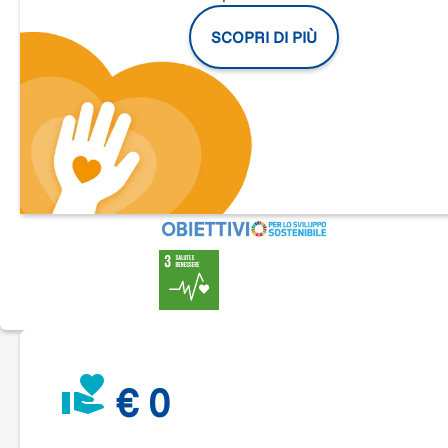
Padova
ha appena individuato quali sono
i meccanismi
attraverso cui gli orsi bruni riescono a mantenere intatta la
SCOPRI DI PIÙ
propria massa muscolare durante il letargo
.
Immagina le
potenzialità di questa scoperta
in termini di cur
mediche
per chi, come te, ha a cuore la propria salute e quel
dei suoi cari.
Questa rivoluzionaria ricerca potrebbe aprire nuove strade 
la riabilitazione muscolare.
Vuoi contribuire a rendere tutto questo possibile?
Corri con noi alla Padova Marathon il 27 aprile 2025!
€ 0
Partecipando, non solo metterai alla prova te stesso, ma
contribuirai attivamente a finanziare studi che potrebbero
portare a nuove terapie per combattere l’atrofia muscolare 
migliorare la vita di tante persone.