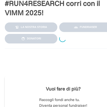
#RUN4RESEARCH corri con il
VIMM 2025!
LA NOSTRA STORIA
FUNDRAISER
Loading...
DONATORI
Non lasciare che un infortunio fermi la tua passione!
Se hai mai dovuto interrompere i tuoi allenamenti a causa di
infortunio, sai quanto sia frustrante perdere massa muscola
e dover ricominciare da capo.
Vuoi fare di più?
Da oggi però,
grazie al VIMM,
c’è una nuova speranza!
Raccogli fondi anche tu.
Diventa personal fundraiser!
Un team composto da ricercatori
VIMM
e dell’
Università di