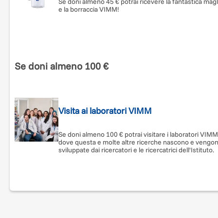
Se doni almeno 45 € potrai ricevere la fantastica magl
e la borraccia VIMM!
NON CORRI? PUOI COMUNQUE SOSTENERE LA RICERCA
⭐
Dona 15€
– Contribuirai all’acquisto di reagenti.
⭐
Dona 30€
– Finanzierai un kit per analisi cellulare.
⭐
Dona 100€
– Sosterrai una giornata di lavoro di un
Se doni almeno 100 €
ricercatore.
Sostieni la ricerca. Insieme, nessuno dovrà più fermarsi e
Visita ai laboratori VIMM
rinunciare alla propria passione!
Se doni almeno 100 € potrai visitare i laboratori VIMM
dove questa e molte altre ricerche nascono e vengo
DONA ORA!
sviluppate dai ricercatori e le ricercatrici dell'Istituto.