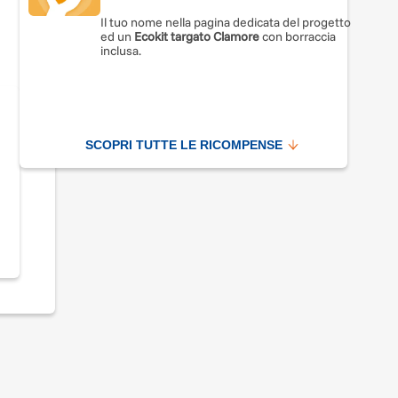
Il tuo nome nella pagina dedicata del progetto
ed un
Ecokit targato Clamore
con borraccia
inclusa.
SCOPRI TUTTE LE RICOMPENSE
o e
n
i
ti