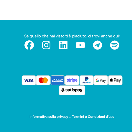
and relaying their location to rescue agencies. In 2016, she
was awarded the European's Citizen Price by the European
Parliament for her efforts in aiding the rescue of migrants
crossing the Mediterranean.
DONA e partecipa a WRITING SOLIDARITY!
Se quello che hai visto ti è piaciuto, ci trovi anche qui:
“Da ciascuno le sue possibilità, a ciascuno secondo i suoi
bisogni”
DONATE and take part in WRITING SOLIDARITY!
“From each according to his ability, to each according to his
needs”
-
Informativa sulla privacy
Termini e Condizioni d'uso