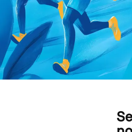
Se
no