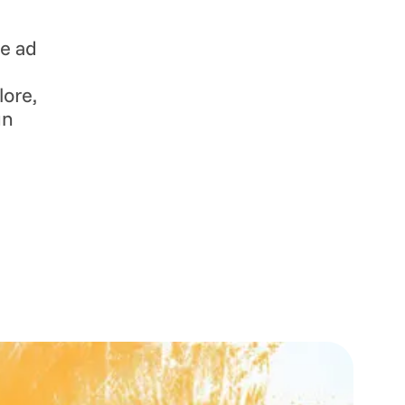
le ad
lore,
un