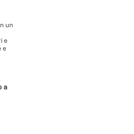
in un
i e
e e
o a