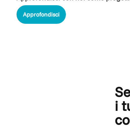
Approfondisci
Se
i 
co