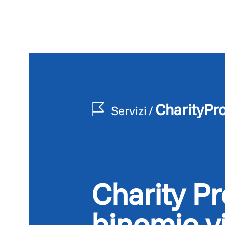
CharityPr
Servizi
/
Charity P
binomio v