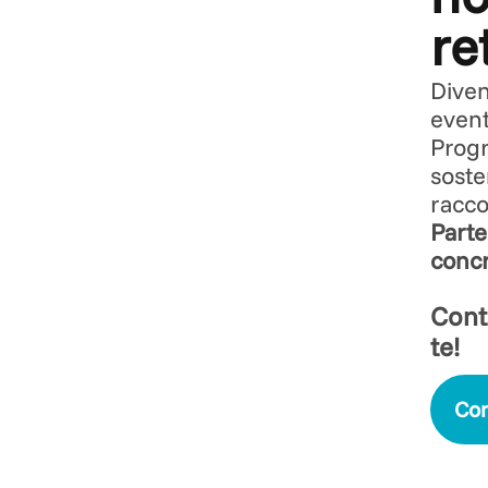
re
Diven
event
Progr
soste
racco
Parte
concr
Conta
te!
Con