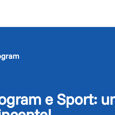
ogram
rogram e Sport: u
incente!