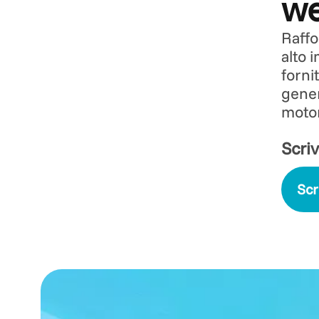
we
Raffo
alto 
forni
gener
motor
Scriv
Scr