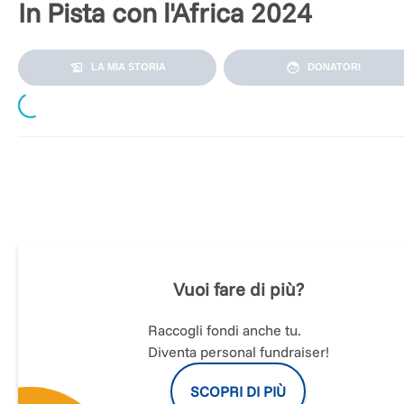
In Pista con l'Africa 2024
LA MIA STORIA
DONATORI
Loading...
Il
Team Imcla
è la squadra corse del
Moto Club In Moto con
l'Africa
ASD, affiliato alla
Federazione Motociclistica Italiana
.
Siamo un gruppo di piloti un po' particolare: corriamo per be
Per noi non è cruciale arrivare primi al traguardo, ma è
Vuoi fare di più?
fondamentale che anche gli ultimi possano vedere la bandie
a scacchi.
Raccogli fondi anche tu.
Fuor di metafora, corriamo per garantire le cure mediche all
Diventa personal fundraiser!
popolazioni più svantaggiate del pianeta.
Ci occupiamo infatti di
raccogliere fondi
per acquistare
moto
SCOPRI DI PIÙ
ambulanze
, che operano in otto paesi dell'
Africa sub-saharia