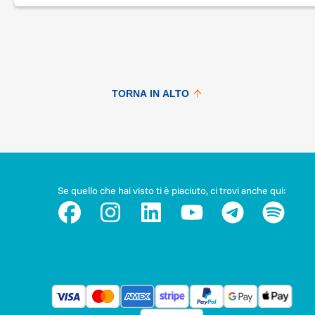
Marco Polo ASD
Avery Dennision srl
Stickers srl
Calendario gare:
TORNA IN ALTO
04-05/05 Vallelunga
09/06 Cremona
07/07 Varano dei Melegari
08/09 Magione
Se quello che hai visto ti è piaciuto, ci trovi anche qui:
12-13/10 Misano