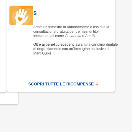
nza.
S
nac
Adotti un trimestre di abbonamento e assicuri la
consultazione gratuita per tre mesi di titoli
fondamentali come
Casabella
o
ArteiN
.
Oltre ai benefit precedenti avrai
una cartolina digitale
di ringraziamento con un’immagine esclusiva di
Marti Guixè
ni
SCOPRI TUTTE LE RICOMPENSE
Non
eca