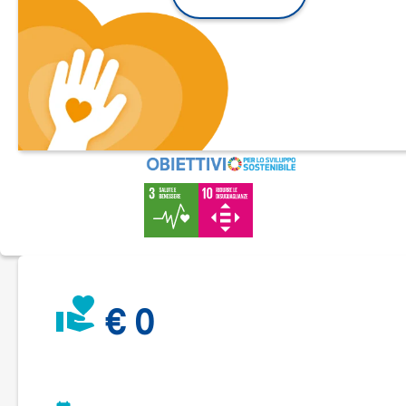
Le associazioni hanno sede a Saint-Louis, 10 km da Gandon,
quindi ogni viaggio - con 35 bambini - va fatto in autobus.
Donando, permetterai letteralmente a questi viaggi di
accadere.
Servono, infatti, 3.000€ per coprire il costo di 100 viaggi and
e ritorno, da ottobre 2025 a ottobre 2026.
Ogni viaggio andata e ritorno ha un costo di 30€, ma puoi
scegliere tu quanto donare, di meno o di più a seconda delle
tue disponibilità.
Il tuo contributo fa la differenza.
Grazie
€ 0
I volontari e le volontarie dell'associazione Senegol