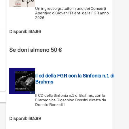
Un ingresso gratuito in uno dei Concerti
Aperitivo o Giovani Talenti della FGR anno
2026
per
e e
Disponibilità
:
96
rdo
.
Se doni almeno 50 €
are
il cd della FGR con la Sinfonia n.1 di
Brahms
Il CD della Sinfonia n.1 di Brahms, con la
Filarmonica Gioachino Rossini diretta da
Donato Renzetti
Disponibilità
:
99