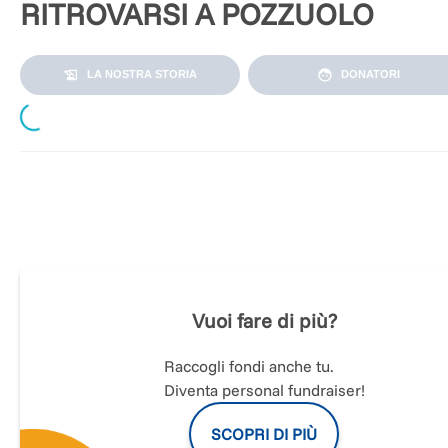
RITROVARSI A POZZUOLO
LA NOSTRA STORIA
DONATORI
Loading...
Lo sai dov’è Pozzuolo di Colli al Metauro?
Prova a cercarlo su una mappa! non è facile trovarlo, ma se l
scopri poi non lo lasci più!
Vuoi fare di più?
Il progetto ha l’obiettivo di raccogliere 15.000 euro che
serviranno alla messa in sicurezza del tetto della Chiesa di
Raccogli fondi anche tu.
Pozzuolo.
Diventa personal fundraiser!
SCOPRI DI PIÙ
Il consolidamento del tetto della Chiesa ha un senso non sol