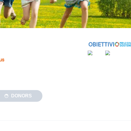
us
DONORS