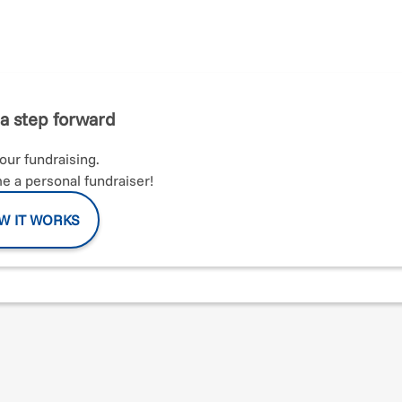
a step forward
lestire uno spazio fisico ("angolo delle emozioni') nelle scuole
 per nuove esperienze e relazioni tra coetanei e adulti, al fine
your fundraising.
 a personal fundraiser!
tamente di come si sentono, scopriranno strategie/ modi di
, e impareranno a rilassarsi in situazioni in cui sono sopraffatti d
W IT WORKS
enere il bisogno dei bambini di un contatto ravvicinato, così come
i e sviluppare empatia.
i bambini impareranno come "sentirsi per curarsi" ("Feel to Heal
ssere umano. L'energia delle emozioni è necessaria. Le emozioni