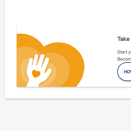
- L'angolo dove tutte le emozioni sono concesse -
Obiettivi e idee del programma?
Take 
La parte principale di questo programma consiste nell'al
materne, che funga da terzo educatore e crei opportunità
raggiungere una competenza emotiva.
Start 
Become
In questo angolo, i bambini impareranno a parlare aper
gestire le emozioni primarie (rabbia, paura, tristezza...)
uno stato emotivo spiacevole.
HO
Inoltre, "l'angolo delle emozioni" ha l'obiettivo di sost
solitudine, per comprendere meglio le proprie emozion
In una parola, condividendo stati emotivi senza timore, 
Lo scopo del programma?
I sentimenti sono parte integrante della vita di ogni e