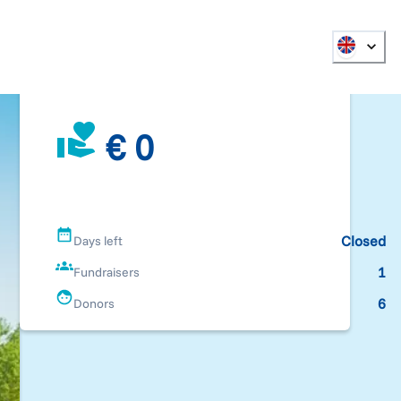
€ 0
Closed
Days left
1
Fundraisers
6
Donors