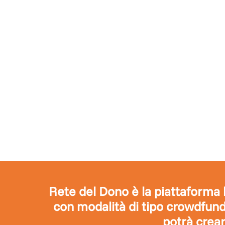
per cambiamenti
più grandi
Rete del Dono è la piattaforma l
con modalità di tipo crowdfundi
potrà crear