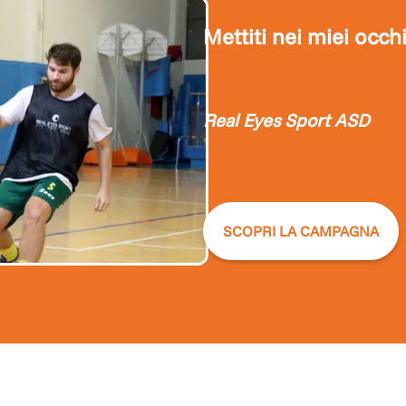
Mettiti nei miei occh
Real Eyes Sport ASD
SCOPRI LA CAMPAGNA