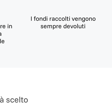
I fondi raccolti vengono
re in
sempre devoluti
a
le
ià scelto