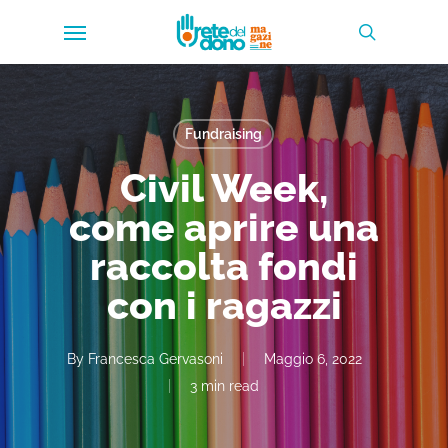
Skip
Menu
to
search
main
content
Fundraising
Civil Week,
come aprire una
raccolta fondi
con i ragazzi
By
Francesca Gervasoni
Maggio 6, 2022
3 min read