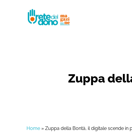
Skip
to
main
content
Zuppa della
Home
»
Zuppa della Bontà, il digitale scende in 