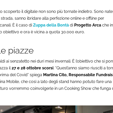
 scoperto il digitale non sono più tornate indietro. Sono nate
rada, sanno ibridare alla perfezione online e offline per
canali. È il caso di
Zuppa della Bontà
di
Progetto Arca
che in
 obiettivo e ora è vicina a quota 30.000 euro.
le piazze
di ai senzatetto nei duri mesi invernali. È l’obiettivo che si po
azza il
27 e 28 ottobre scorsi
. “Quest’anno siamo riusciti a to
prima del Covid” spiega
Martina Cito, Responsabile Fundrais
ina Mobile, che così a lato degli stand hanno potuto fare una
futuro vorremmo coinvolgerle in un Cooking Show che funga 