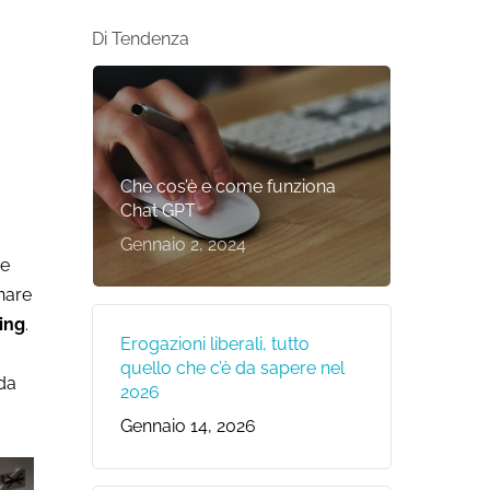
Di Tendenza
Che cos’è e come funziona
Chat GPT
Gennaio 2, 2024
ne
rnare
ing
.
Erogazioni liberali, tutto
quello che c’è da sapere nel
da
2026
Gennaio 14, 2026