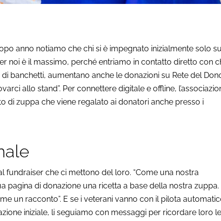
 dopo anno notiamo che chi si è impegnato inizialmente solo su
Per noi è il massimo, perché entriamo in contatto diretto con ch
rni di banchetti, aumentano anche le donazioni su Rete del Don
varci allo stand”. Per connettere digitale e offline, l’associazi
to di zuppa che viene regalato ai donatori anche presso i
onale
nal fundraiser che ci mettono del loro. “Come una nostra
ua pagina di donazione una ricetta a base della nostra zuppa. 
e un racconto”. E se i veterani vanno con il pilota automatic
ione iniziale, li seguiamo con messaggi per ricordare loro l