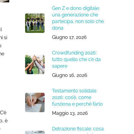
Gen Z e dono digitale:
una generazione che
partecipa, non solo che
dona
l
Giugno 17, 2026
i si
o
Crowdfunding 2026:
one
tutto quello che c’è da
sapere
Giugno 16, 2026
Testamento solidale
2026: cos’è, come
funziona e perché farlo
C’è
Maggio 13, 2026
o, è
e
Detrazione fiscale: cosa