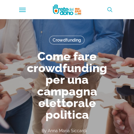
Skip
Menu
to
search
main
content
Crowdfunding
Come fare
crowdfunding
per una
campagna
elettorale
politica
By
Anna Maria Siccardi