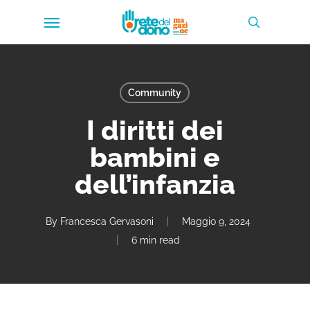
Skip
Menu
to
search
main
content
Community
I diritti dei
bambini e
dell’infanzia
By
Francesca Gervasoni
Maggio 9, 2024
6 min read