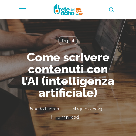
Skip
Menu
to
search
main
content
Digital
Come scrivere
contenuti con
l’AI (intelligenza
artificiale)
By
Aldo Lubrani
Maggio 9, 2023
6 min read