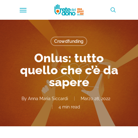
Skip
Menu
to
search
main
content
Crowdfunding
Onlus: tutto
quello che c’è da
sapere
By
Anna Maria Siccardi
Marzo 28, 2022
4 min read