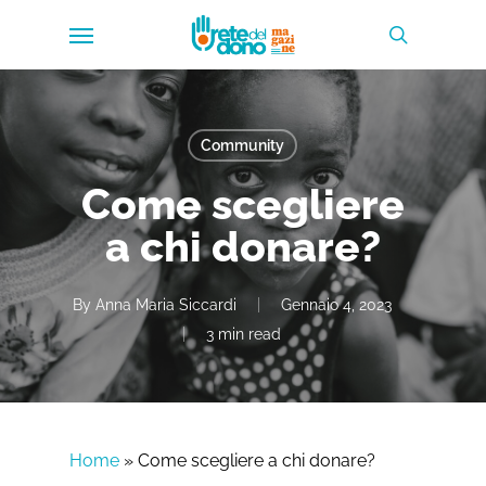
Skip
Menu
to
search
main
content
Community
Come scegliere
a chi donare?
By
Anna Maria Siccardi
Gennaio 4, 2023
3 min read
Home
»
Come scegliere a chi donare?